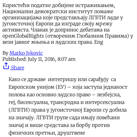
Користећи податке добијене истраживањем,
Национални демократски институт помаже
организацијама које представљају ЛГБТИ људе у
југоисточној Европи да изграде своју мрежу
активиста. Чланак је допринос дебатама на
оpenGlobalRights (отвореним Глобалним Правима) у
вези јавног мњења и људских права. Eng
By
Marko Ivkovic
Published:
July 11, 2016, 8:07 am
Share
Како се државе интегришу или сарађују са
Европском унијом (ЕУ) – која заступа једнакост
полова као основно људско право – лезбејска,
геј, бисексуална, трансродна и интерсексуална
(ЛГБТИ) права у југоисточној Европи су добила
на значају. ЛГБТИ групе сада имају повећани
значај и више средстава за борбу против
физичких претњи, друштвене