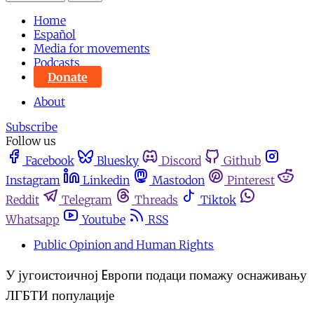
Home
Español
Media for movements
Podcasts
Donate
About
Subscribe
Follow us
Facebook
Bluesky
Discord
Github
Instagram
Linkedin
Mastodon
Pinterest
Reddit
Telegram
Threads
Tiktok
Whatsapp
Youtube
RSS
Public Opinion and Human Rights
У југоистоичној Eвропи подаци помажу оснаживању
ЛГБТИ популације