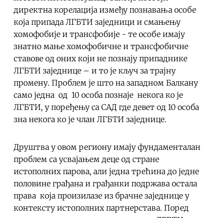
директна корелација између познавања особе
која припада ЛГБТИ заједници и смањењу
хомофобије и трансфобије - те особе имају
знатно мање хомофобичне и трансфобичне
ставове од оних који не познају припаднике
ЛГБТИ заједнице – и то је кључ за трајну
промену. Проблем је што на западном Балкану
само једна од 10 особа познаје некога ко је
ЛГБТИ, у поређењу са САД где девет од 10 особа
зна некога ко је члан ЛГБТИ заједнице.
Друштва у овом региону имају фундаменталан
проблем са усвајањем деце од стране
истополних парова, али једна трећина до једне
половине грађана и грађанки подржава остала
права која произилазе из брачне заједнице у
контексту истополних партнерстава. Поред