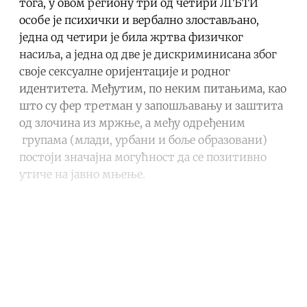
тога, у овом региону три од четири ЛГБТИ
особе је психички и вербално злостављано,
једна од четири је била жртва физичког
насиља, а једна од две је дискриминисана због
своје сексуалне оријентације и родног
идентитета. Међутим, по неким питањима, као
што су фер третман у запошљавању и заштита
од злочина из мржње, а међу одређеним
групама (млади, урбани и боље образовани)
постоји значајна могућност да се позитивно
утиче на јавно мњење.
Continue reading with a free
account