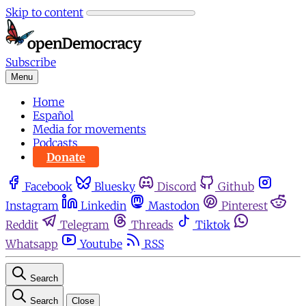
Skip to content
Subscribe
Menu
Home
Español
Media for movements
Podcasts
Donate
Facebook
Bluesky
Discord
Github
Instagram
Linkedin
Mastodon
Pinterest
Reddit
Telegram
Threads
Tiktok
Whatsapp
Youtube
RSS
Search
Search
Close