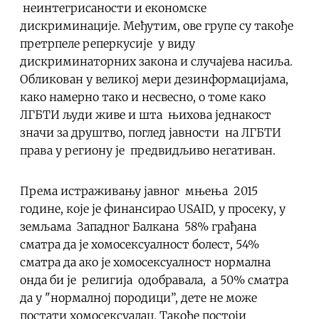
неинтегрисаности и економске
дискриминације. Међутим, ове групе су такође
претрпеле реперкусије у виду
дискриминаторних закона и случајева насиља.
Обликован у великој мери дезинформацијама,
како намерно тако и несвесно, о томе како
ЛГБТИ људи живе и шта њихова једнакост
значи за друштво, поглед јавности на ЛГБТИ
права у региону је предвидљиво негативан.
Према истраживању јавног мњења 2015
године, које је финансирао USAID, у просеку, у
земљама Западног Балкана 58% грађана
сматра да је хомосексуалност болест, 54%
сматра да ако је хомосексуалност нормална
онда би је религија одобравала, а 50% сматра
да у "нормалној породици”, дете не може
постати хомосексуалац. Такође постоји