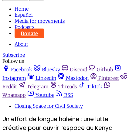
Home
Español
Media for movements
Podcasts
Donate
About
Subscribe
Follow us
Facebook
Bluesky
Discord
Github
Instagram
Linkedin
Mastodon
Pinterest
Reddit
Telegram
Threads
Tiktok
Whatsapp
Youtube
RSS
Closing Space for Civil Society
Un effort de longue haleine : une lutte
créative pour ouvrir l’espace au Kenya