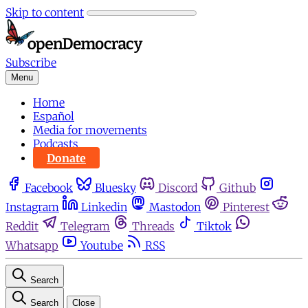
Skip to content
Subscribe
Menu
Home
Español
Media for movements
Podcasts
Donate
Facebook
Bluesky
Discord
Github
Instagram
Linkedin
Mastodon
Pinterest
Reddit
Telegram
Threads
Tiktok
Whatsapp
Youtube
RSS
Search
Search
Close