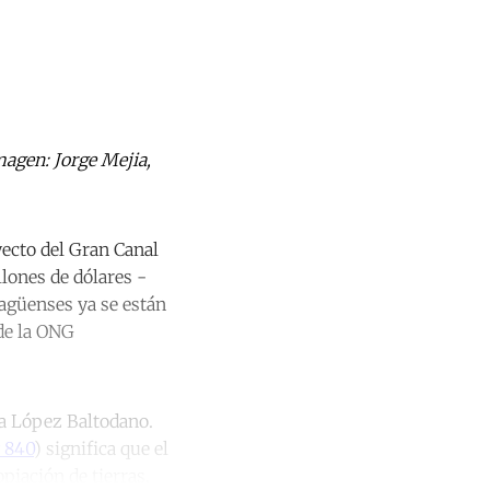
magen: Jorge Mejia,
ecto del Gran Canal
lones de dólares -
ragüenses ya se están
de la ONG
ica López Baltodano.
 840
) significa que el
piación de tierras.