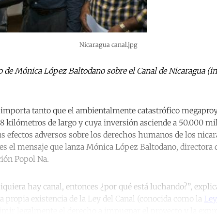
Nicaragua canal.jpg
ro de Mónica López Baltodano sobre el Canal de Nicaragua (i
o importa tanto que el ambientalmente catastrófico megaproy
8 kilómetros de largo y cuya inversión asciende a 50.000 mil
Sus efectos adversos sobre los derechos humanos de los nica
 es el mensaje que lanza Mónica López Baltodano, directora 
ión Popol Na.
 siquiera hay canal, entonces ¿por qué está luchando?”, expl
a propia existencia de la Ley del Canal (conocida como la
Ley
mir legalmente el derecho a impugnar el proyecto y la expro