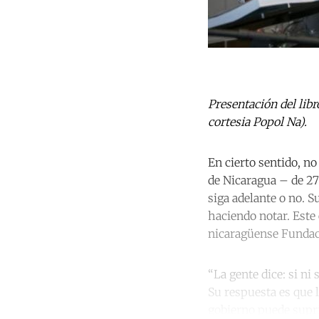
Presentación del lib
cortesia Popol Na).
En cierto sentido, n
de Nicaragua – de 27
siga adelante o no. 
haciendo notar. Este
nicaragüense Fundac
“La gente dice: si ni
Su respuesta es que l
gobierno puede supri