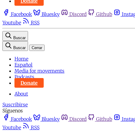
Donate
Facebook
Bluesky
Discord
Github
Insta
Youtube
RSS
Buscar
Buscar
Cerrar
Home
Español
Media for movements
Podcasts
Donate
About
Suscribirse
Síguenos
Facebook
Bluesky
Discord
Github
Insta
Youtube
RSS