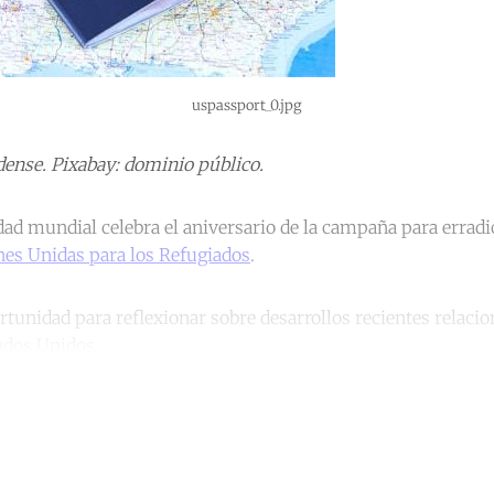
uspassport_0.jpg
ense. Pixabay: dominio público.
ad mundial celebra el aniversario de la campaña para erradic
nes Unidas para los Refugiados
.
rtunidad para reflexionar sobre desarrollos recientes relaci
ados Unidos.
ntinue reading with a free acco