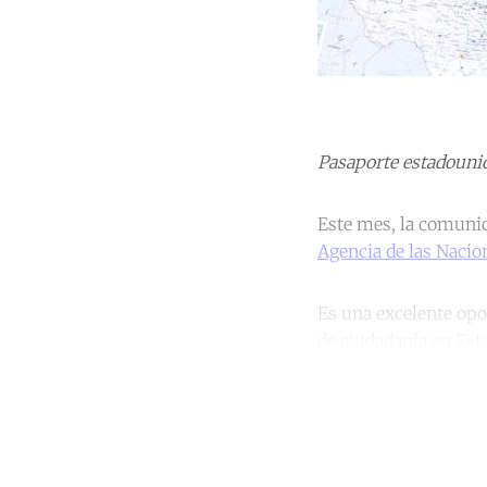
Pasaporte estadounid
Este mes, la comunid
Agencia de las Nacio
Es una excelente opo
de ciudadanía en Est
Co