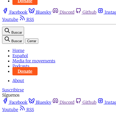
Donate
Facebook
Bluesky
Discord
Github
Insta
Youtube
RSS
Buscar
Buscar
Cerrar
Home
Español
Media for movements
Podcasts
Donate
About
Suscribirse
Síguenos
Facebook
Bluesky
Discord
Github
Insta
Youtube
RSS