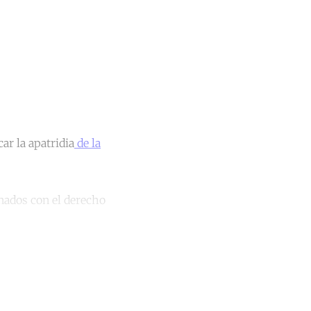
ar la apatridia
de la
onados con el derecho
unt