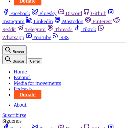
Donate
Facebook
Bluesky
Discord
Github
Instagram
Linkedin
Mastodon
Pinterest
Reddit
Telegram
Threads
Tiktok
Whatsapp
Youtube
RSS
Buscar
Buscar
Cerrar
Home
Español
Media for movements
Podcasts
Donate
About
Suscribirse
Síguenos