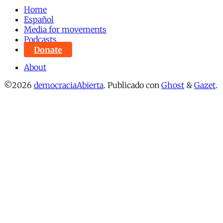
Home
Español
Media for movements
Podcasts
Donate
About
©2026
democraciaAbierta
.
Publicado con
Ghost
&
Gazet
.