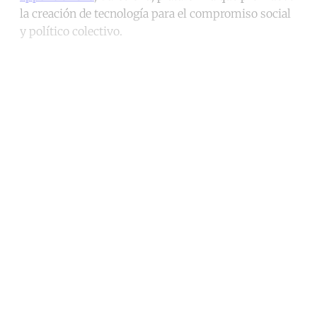
la creación de tecnología para el compromiso social
y político colectivo.
Continue reading with a free
account
Subscribe for free
Already have an account?
Sign in