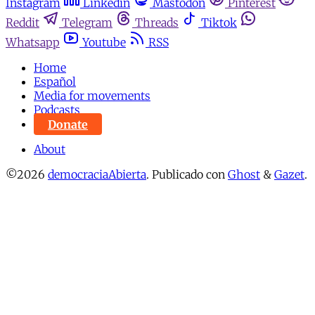
Instagram
Linkedin
Mastodon
Pinterest
Reddit
Telegram
Threads
Tiktok
Whatsapp
Youtube
RSS
Home
Español
Media for movements
Podcasts
Donate
About
©2026
democraciaAbierta
.
Publicado con
Ghost
&
Gazet
.