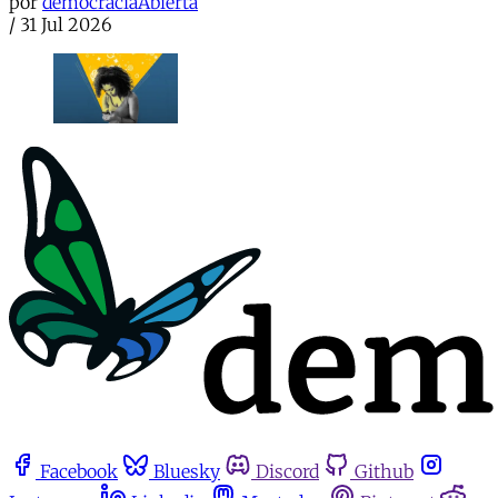
por
democraciaAbierta
/
31 Jul 2026
Facebook
Bluesky
Discord
Github