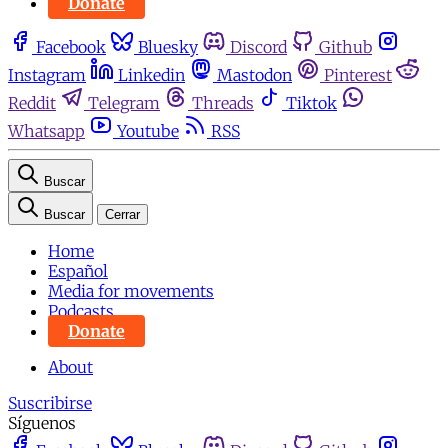
Donate
Facebook
Bluesky
Discord
Github
Instagram
Linkedin
Mastodon
Pinterest
Reddit
Telegram
Threads
Tiktok
Whatsapp
Youtube
RSS
Buscar
Buscar
Cerrar
Home
Español
Media for movements
Podcasts
Donate
About
Suscribirse
Síguenos