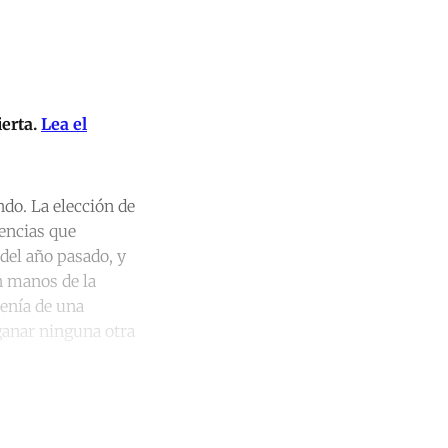
ierta.
Lea el
ndo. La elección de
encias que
del año pasado, y
n manos de la
venía de una
ganar ninguna otra
unt