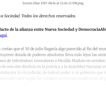
Screen Shot 2017-08-14 at 12.04.12 PM.png
va Sociedad. Todos los derechos reservados.
oducto de la alianza entre Nueva Sociedad y DemocraciaAb
aquí
.
eían que el 30 de julio llegaría algo parecido al fin del mu
uyente dotada de poderes absolutos lleva más lejos las sent
eso de referéndum revocatorio a Nicolás Maduro en octubre 
 de este año disolvía en la práctica a la Asamblea Nacional e
dotaba por la vía judicial, de todo el poder a un gobierno que 
lectoral y que según los sondeos no está en condiciones de 
ntinue reading with a free acco