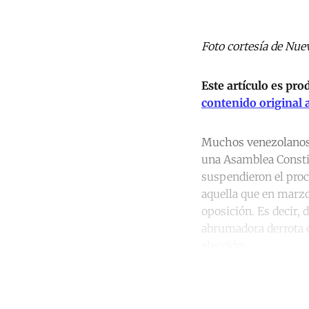
Foto cortesía de Nue
Este artículo es pr
contenido original 
Muchos venezolanos cr
una Asamblea Constit
suspendieron el proc
aquella que en marzo
oposición. Es decir, 
abrumadora derrota e
elección.
Co