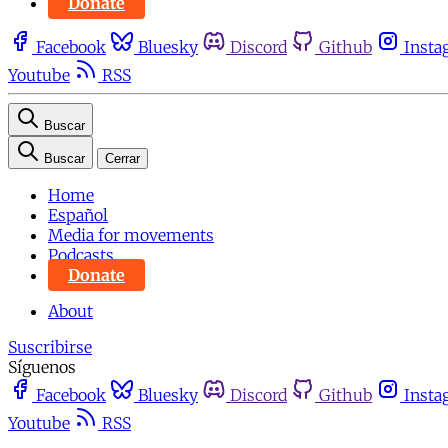
Donate
Facebook
Bluesky
Discord
Github
Insta
Youtube
RSS
Buscar
Buscar
Cerrar
Home
Español
Media for movements
Podcasts
Donate
About
Suscribirse
Síguenos
Facebook
Bluesky
Discord
Github
Insta
Youtube
RSS