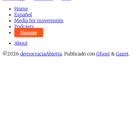
Home
Español
Media for movements
Podcasts
Donate
About
©2026
democraciaAbierta
.
Publicado con
Ghost
&
Gazet
.