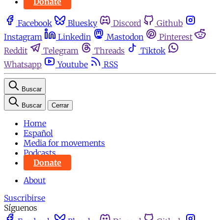
Donate
Facebook
Bluesky
Discord
Github
Instagram
Linkedin
Mastodon
Pinterest
Reddit
Telegram
Threads
Tiktok
Whatsapp
Youtube
RSS
Buscar
Buscar
Cerrar
Home
Español
Media for movements
Podcasts
Donate
About
Suscribirse
Síguenos