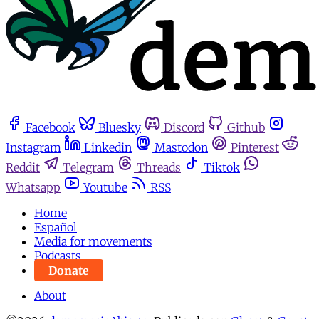
Facebook
Bluesky
Discord
Github
Instagram
Linkedin
Mastodon
Pinterest
Reddit
Telegram
Threads
Tiktok
Whatsapp
Youtube
RSS
Home
Español
Media for movements
Podcasts
Donate
About