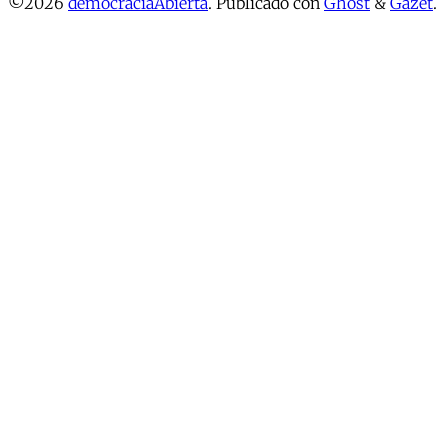
©2026
democraciaAbierta
.
Publicado con
Ghost
&
Gazet
.