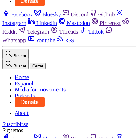
Donate
Facebook
Bluesky
Discord
Github
Instagram
Linkedin
Mastodon
Pinterest
Reddit
Telegram
Threads
Tiktok
Whatsapp
Youtube
RSS
Buscar
Buscar
Cerrar
Home
Español
Media for movements
Podcasts
Donate
About
Suscribirse
Síguenos