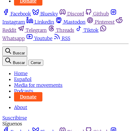
Donate
Facebook
Bluesky
Discord
Github
Instagram
Linkedin
Mastodon
Pinterest
Reddit
Telegram
Threads
Tiktok
Whatsapp
Youtube
RSS
Buscar
Buscar
Cerrar
Home
Español
Media for movements
Podcasts
Donate
About
Suscribirse
Síguenos