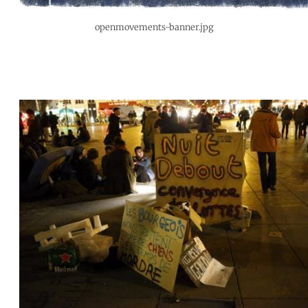
openmovements-banner.jpg