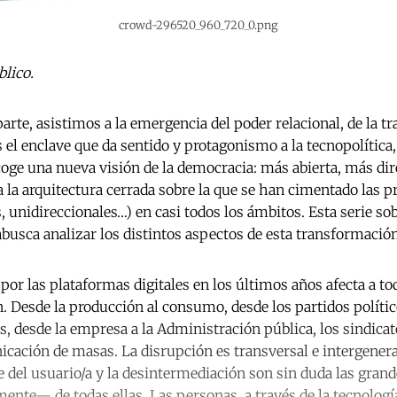
crowd-296520_960_720_0.png
lico.
arte, asistimos a la emergencia del poder relacional, de la tr
s el enclave que da sentido y protagonismo a la tecnopolítica,
coge una nueva visión de la democracia: más abierta, más dire
la arquitectura cerrada sobre la que se han cimentado las p
s, unidireccionales…) en casi todos los ámbitos. Esta serie so
abusca analizar los distintos aspectos de esta transformació
por las plataformas digitales en los últimos años afecta a to
. Desde la producción al consumo, desde los partidos polític
, desde la empresa a la Administración pública, los sindicato
cación de masas. La disrupción es transversal e intergenera
e del usuario/a y la desintermediación son sin duda las gr
ente— de todas ellas. Las personas, a través de la tecnologí