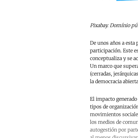
Pixabay. Domínio púb
De unos años a esta p
participación. Este e
conceptualiza y se a
Un marco que supera 
(cerradas, jerárquica
la democracia abiert
El impacto generado 
tipos de organización
movimientos sociales
los medios de comuni
autogestión por part
al menos discursivam