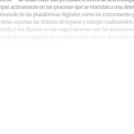
cipar activamente en los procesos que se vinculan a una dete
 menudo de las plataformas digitales como un instrumento 
 estas superan las tiranías de espacio y tiempo tradicionales
etalle y nos fijamos en las organizaciones que las promuev
ora de la participación democrática tiene niveles de cumplim
 diametralmente distintas.
ntinue reading with a free acco
Subscribe for free
Already have an account?
Sign in