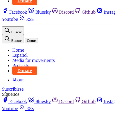
Donate
Facebook
Bluesky
Discord
Github
Insta
Youtube
RSS
Buscar
Buscar
Cerrar
Home
Español
Media for movements
Podcasts
Donate
About
Suscribirse
Síguenos
Facebook
Bluesky
Discord
Github
Insta
Youtube
RSS