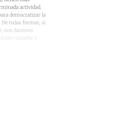
rminada actividad.
para democratizar la
. De todas formas, si
en, nos daremos
iento variados y
unt