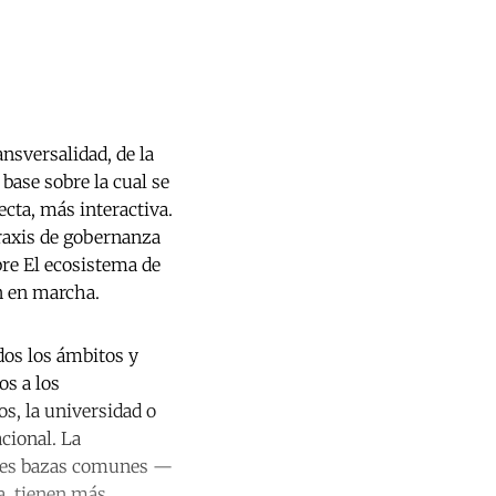
ansversalidad, de la
 base sobre la cual se
cta, más interactiva.
raxis de gobernanza
bre El ecosistema de
n en marcha.
dos los ámbitos y
os a los
s, la universidad o
cional. La
andes bazas comunes —
a, tienen más