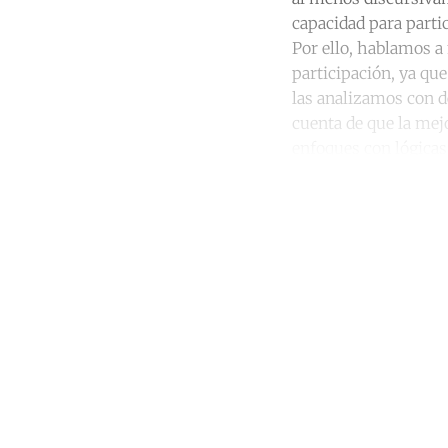
capacidad para parti
Por ello, hablamos a
participación, ya que
las analizamos con d
cuenta de que la mej
enfoques con lógicas
Co