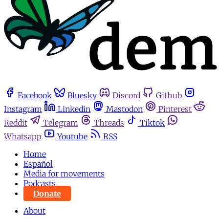
Facebook
Bluesky
Discord
Github
Instagram
Linkedin
Mastodon
Pinterest
Reddit
Telegram
Threads
Tiktok
Whatsapp
Youtube
RSS
Home
Español
Media for movements
Podcasts
Donate
About