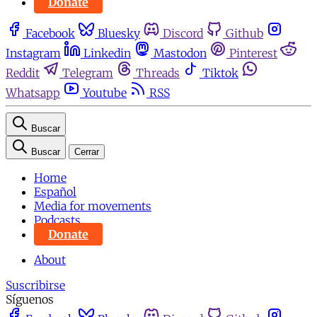
Donate
Facebook
Bluesky
Discord
Github
Instagram
Linkedin
Mastodon
Pinterest
Reddit
Telegram
Threads
Tiktok
Whatsapp
Youtube
RSS
Buscar
Buscar
Cerrar
Home
Español
Media for movements
Podcasts
Donate
About
Suscribirse
Síguenos