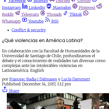
Facebook
Bluesky
Discord
Github
Instagram
Linkedin
Mastodon
Pinterest
Reddit
Telegram
Threads
Tiktok
Whatsapp
Youtube
RSS
Conflict & security
¿Qué violencias en América Latina?
En colaboración con la Facultad de Humanidades de la
Universidad de Santiago de Chile, profundizamos el
debate y el conocimiento de realidades tan diversas como
complejas ante las intolerables violencias en
Latinoamérica. English
por
Francesc Badia i Dalmases
y
Lucía Dammert
Published:
December 14, 2017, 1:12 pm
Share