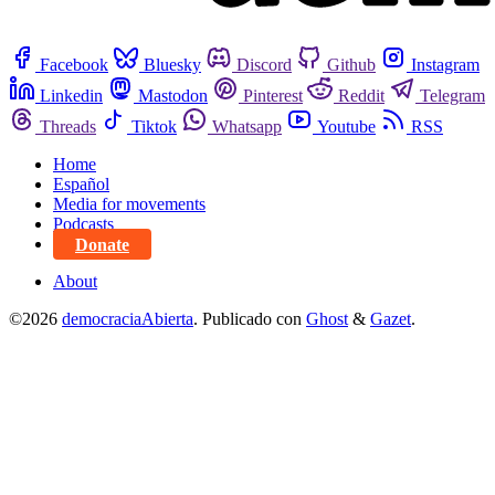
Facebook
Bluesky
Discord
Github
Instagram
Linkedin
Mastodon
Pinterest
Reddit
Telegram
Threads
Tiktok
Whatsapp
Youtube
RSS
Home
Español
Media for movements
Podcasts
Donate
About
©2026
democraciaAbierta
.
Publicado con
Ghost
&
Gazet
.