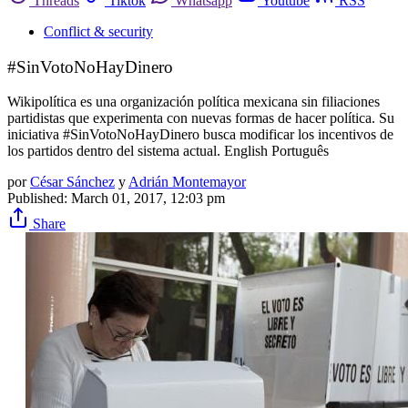
Threads
Tiktok
Whatsapp
Youtube
RSS
Conflict & security
#SinVotoNoHayDinero
Wikipolítica es una organización política mexicana sin filiaciones
partidistas que experimenta con nuevas formas de hacer política. Su
iniciativa #SinVotoNoHayDinero busca modificar los incentivos de
los partidos dentro del sistema actual. English Português
por
César Sánchez
y
Adrián Montemayor
Published:
March 01, 2017, 12:03 pm
Share