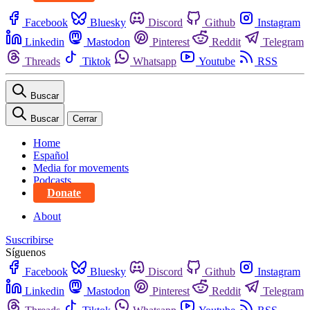
Facebook
Bluesky
Discord
Github
Instagram
Linkedin
Mastodon
Pinterest
Reddit
Telegram
Threads
Tiktok
Whatsapp
Youtube
RSS
Buscar
Buscar
Cerrar
Home
Español
Media for movements
Podcasts
Donate
About
Suscribirse
Síguenos
Facebook
Bluesky
Discord
Github
Instagram
Linkedin
Mastodon
Pinterest
Reddit
Telegram