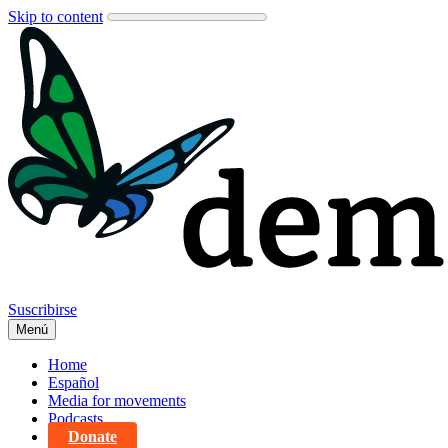
Skip to content
Suscribirse
Menú
Home
Español
Media for movements
Podcasts
Donate