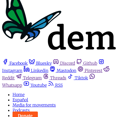
Facebook
Bluesky
Discord
Github
Instagram
Linkedin
Mastodon
Pinterest
Reddit
Telegram
Threads
Tiktok
Whatsapp
Youtube
RSS
Home
Español
Media for movements
Podcasts
Donate