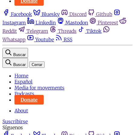
Donate
Facebook
Bluesky
Discord
Github
Instagram
Linkedin
Mastodon
Pinterest
Reddit
Telegram
Threads
Tiktok
Whatsapp
Youtube
RSS
Buscar
Buscar
Cerrar
Home
Español
Media for movements
Podcasts
Donate
About
Suscribirse
Síguenos