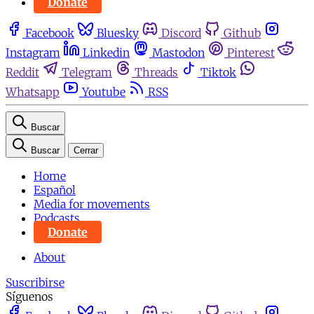
Donate
Facebook
Bluesky
Discord
Github
Instagram
Linkedin
Mastodon
Pinterest
Reddit
Telegram
Threads
Tiktok
Whatsapp
Youtube
RSS
Buscar
Buscar
Cerrar
Home
Español
Media for movements
Podcasts
Donate
About
Suscribirse
Síguenos