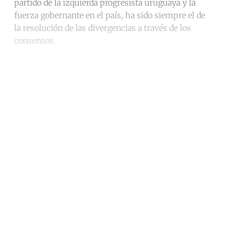
partido de la izquierda progresista uruguaya y la
fuerza gobernante en el país, ha sido siempre el de
la resolución de las divergencias a través de los
consensos.
Continue reading with a free
account
Subscribe for free
Already have an account?
Sign in