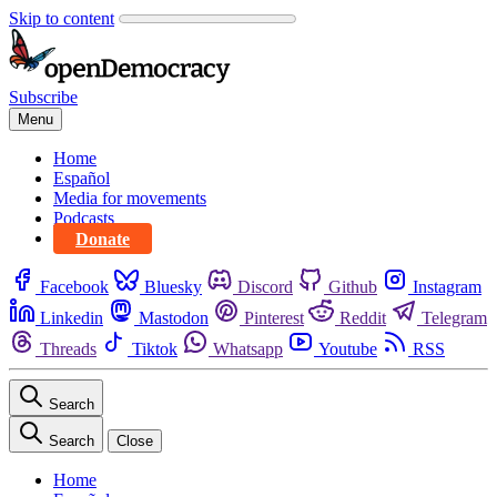
Skip to content
Subscribe
Menu
Home
Español
Media for movements
Podcasts
Donate
Facebook
Bluesky
Discord
Github
Instagram
Linkedin
Mastodon
Pinterest
Reddit
Telegram
Threads
Tiktok
Whatsapp
Youtube
RSS
Search
Search
Close
Home