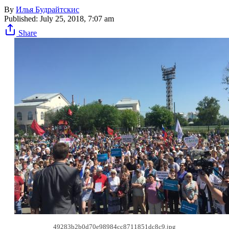
By
Илья Будрайтскис
Published:
July 25, 2018, 7:07 am
Share
49283b2b0d70e98984cc8711851dc8c9.jpg