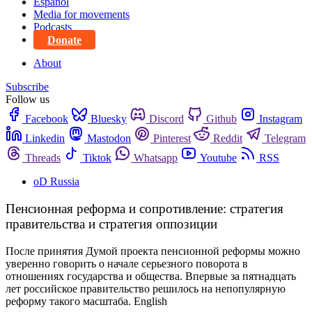
Español
Media for movements
Podcasts
Donate
About
Subscribe
Follow us
Facebook
Bluesky
Discord
Github
Instagram
Linkedin
Mastodon
Pinterest
Reddit
Telegram
Threads
Tiktok
Whatsapp
Youtube
RSS
oD Russia
Пенсионная реформа и сопротивление: стратегия
правительства и стратегия оппозиции
После принятия Думой проекта пенсионной реформы можно
уверенно говорить о начале серьезного поворота в
отношениях государства и общества. Впервые за пятнадцать
лет российское правительство решилось на непопулярную
реформу такого масштаба. English