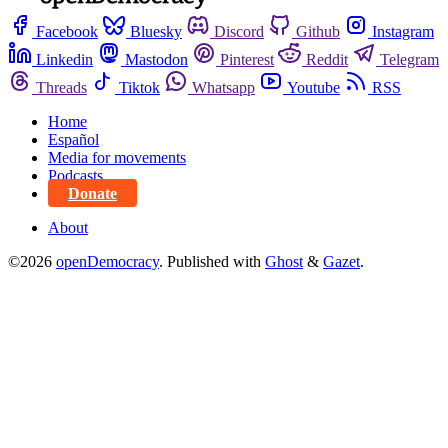
Facebook
Bluesky
Discord
Github
Instagram
Linkedin
Mastodon
Pinterest
Reddit
Telegram
Threads
Tiktok
Whatsapp
Youtube
RSS
Home
Español
Media for movements
Podcasts
Donate
About
©2026
openDemocracy
.
Published with
Ghost
&
Gazet
.