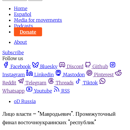
Home
Español
Media for movements
Podcasts
Donate
About
Subscribe
Follow us
Facebook
Bluesky
Discord
Github
Instagram
Linkedin
Mastodon
Pinterest
Reddit
Telegram
Threads
Tiktok
Whatsapp
Youtube
RSS
oD Russia
Лицо власти – "Мавродьевич". Промежуточный
финал восточноукраинских "республик"