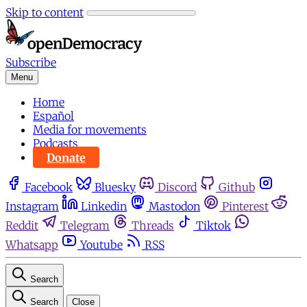
Skip to content
Subscribe
Menu
Home
Español
Media for movements
Podcasts
Donate
Facebook
Bluesky
Discord
Github
Instagram
Linkedin
Mastodon
Pinterest
Reddit
Telegram
Threads
Tiktok
Whatsapp
Youtube
RSS
Search
Search
Close