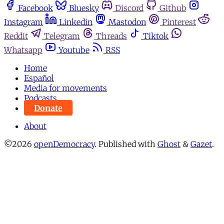
Facebook
Bluesky
Discord
Github
Instagram
Linkedin
Mastodon
Pinterest
Reddit
Telegram
Threads
Tiktok
Whatsapp
Youtube
RSS
Home
Español
Media for movements
Podcasts
Donate
About
©2026
openDemocracy
.
Published with
Ghost
&
Gazet
.