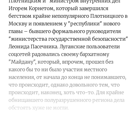
Плотницким и "министром внутренних дел"
Игорем Корнетом, который завершился
бегством крайне непопулярного Плотницкого в
Москву и появлением у "республики" нового
главы – бывшего формального руководителя
"министерства государственной безопасности"
Леонида Пасечника. Луганские пользователи
соцсетей радовались своему бархатному
"Майдану", который, впрочем, прошел без
какого бы то ни было участия местного
населения, от начала до конца не понимавшего,
что происходит, однако довольного тем, что
происходит, наконец, хоть что-то. Для крайне
обнищавшего полуразрушенного региона дела
обстоять хуже не могли.
Continue reading with a free