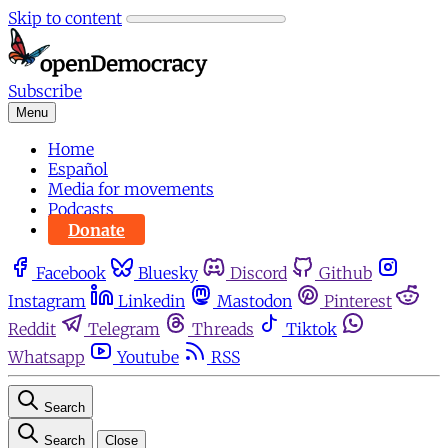
Skip to content
Subscribe
Menu
Home
Español
Media for movements
Podcasts
Donate
Facebook
Bluesky
Discord
Github
Instagram
Linkedin
Mastodon
Pinterest
Reddit
Telegram
Threads
Tiktok
Whatsapp
Youtube
RSS
Search
Search
Close