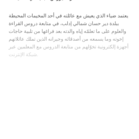
يعتمد ضياء الذي يعيش مع عائلته في أحد المخيمات المحيطة
ببلدة دير حسان شمالي إدلب، في متابعة دروس القراءة
والعلوم على ما تعلمّه إياه والدته بعد فراغها من تلبية حاجات
إخوته وما يسمعه من أصدقائه وجيرانه الذين تملك عائلاتهم
أجهزة إلكترونية تخوّلهم من متابعة الدروس مع المعلمين عبر
شبكة الإنترنت.
Continue reading with a free
account
Subscribe for free
Already have an account?
Sign in