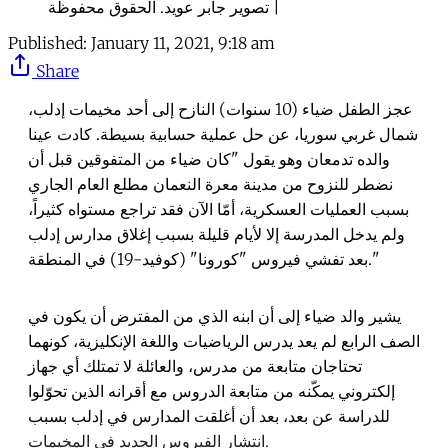
| تصوير جابر عويد. الحقوق محفوظة
Published:
January 11, 2021, 9:18 am
Share
عجز الطفل ضياء (10 سنوات) النازح إلى أحد مخيمات إدلب،
شمال غربي سوريا، عن حل عملية حسابية بسيطة. كادت عينا
والده تدمعان وهو يقول "كان ضياء من المتفوقين قبل أن
نضطر للنزوح من مدينة معرة النعمان مطلع العام الجاري
بسبب العمليات العسكرية، أمّا الآن فقد تراجع مستواه كثيراً،
ولم يدخل المدرسة إلا لأيام قليلة بسبب إغلاق مدارس إدلب
بعد تفشي فيروس "كورونا" (كوفيد-19) في المنطقة."
يشير والد ضياء إلى أن ابنه الذي من المفترض أن يكون في
الصف الرابع لم يعد يدرس الرياضيات واللغة الإنكليزية، كونهما
تحتاجان متابعة من مدرس، والعائلة لا تمتلك أي جهاز
إلكتروني يمكّنه من متابعة الدروس مع أقرانه الذين تحوّلوا
للدراسة عن بعد، بعد أن أغلقت المدارس في إدلب بسبب
انتشار الفيروس الجديد في المخيمات.