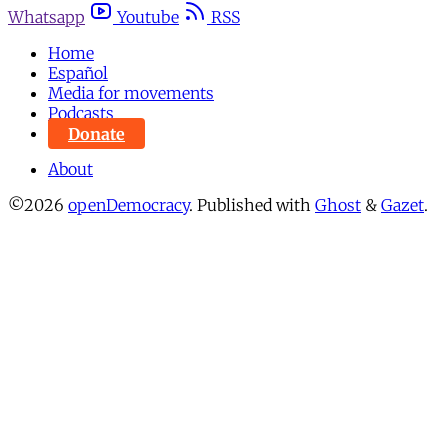
Whatsapp
Youtube
RSS
Home
Español
Media for movements
Podcasts
Donate
About
©2026
openDemocracy
.
Published with
Ghost
&
Gazet
.