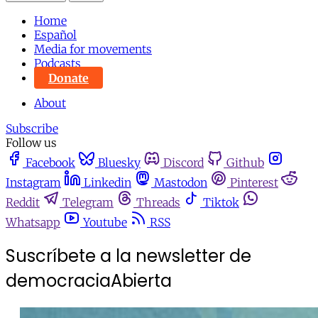
Home
Español
Media for movements
Podcasts
Donate
About
Subscribe
Follow us
Facebook
Bluesky
Discord
Github
Instagram
Linkedin
Mastodon
Pinterest
Reddit
Telegram
Threads
Tiktok
Whatsapp
Youtube
RSS
Suscríbete a la newsletter de
democraciaAbierta