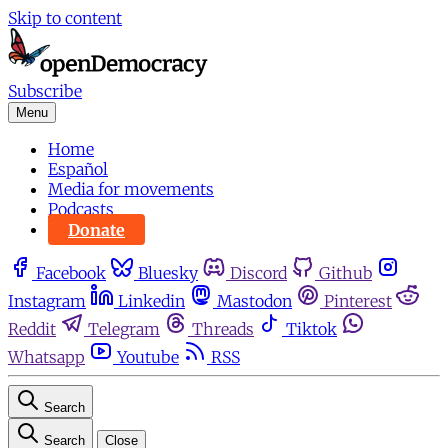
Skip to content
Subscribe
Menu
Home
Español
Media for movements
Podcasts
Donate
Facebook
Bluesky
Discord
Github
Instagram
Linkedin
Mastodon
Pinterest
Reddit
Telegram
Threads
Tiktok
Whatsapp
Youtube
RSS
Search
Search
Close