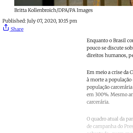
Britta Kollenbroich/DPA/PA Images
Published:
July 07, 2020, 10:15 pm
Share
Enquanto o Brasil co
pouco se discute sob
direitos humanos, pe
Em meio a crise da C
à morte a população 
população carcerár
em 300%. Mesmo ante
carcerária.
O quadro atual da pa
de campanha do Presi