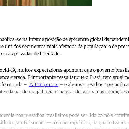
nsolida-se na infame posição de epicentro global da pandemi
re um dos segmentos mais afetados da população: o de presos
ssoas privadas de liberdade.
ovid-19, muitos expectadores apontam que o governo brasil
encarcerada. É importante ressaltar que o Brasil tem atualme
ia do mundo –
773.151 presos
– e alguns presídios operando a
s da pandemia já havia uma grande lacuna nas condições d
ndemia nos presídios brasileiros pode ser lido como a conti
dente Jair Bolsonaro — a da necropolítica, na qual o Estado 