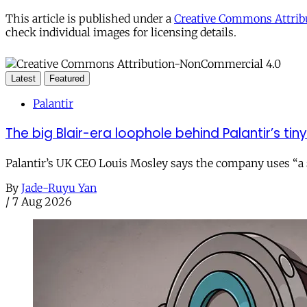
This article is published under a
Creative Commons Attribu
check individual images for licensing details.
Latest
Featured
Palantir
The big Blair-era loophole behind Palantir’s tiny 
Palantir’s UK CEO Louis Mosley says the company uses “a st
By
Jade-Ruyu Yan
/
7 Aug 2026