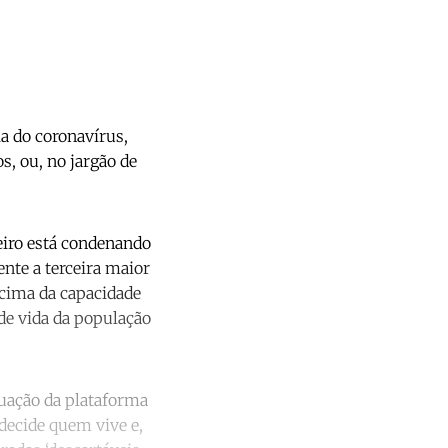
a do coronavírus,
, ou, no jargão de
eiro está condenando
nte a terceira maior
cima da capacidade
e vida da população
nuação da plataforma
decide quem vive e,