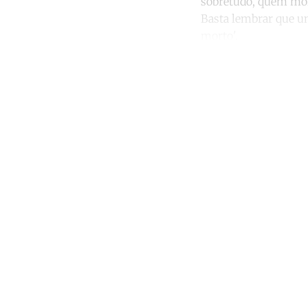
sobretudo, quem morr
Basta lembrar que um
morto'.
Co