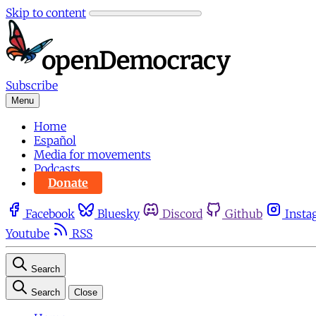
Skip to content
Subscribe
Menu
Home
Español
Media for movements
Podcasts
Donate
Facebook
Bluesky
Discord
Github
Insta
Youtube
RSS
Search
Search
Close