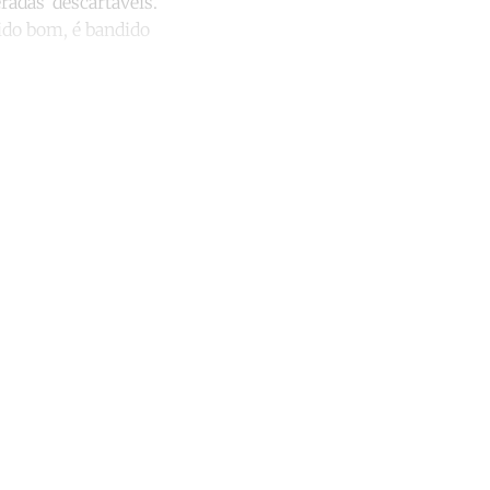
adas ‘descartáveis.
ido bom, é bandido
unt