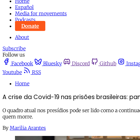
Home
Español
Media for movements
Podcasts
Donate
About
Subscribe
Follow us
Facebook
Bluesky
Discord
Github
Insta
Youtube
RSS
Home
A crise da Covid-19 nas prisões brasileiras: p
O quadro atual nos presídios pode ser lido como a continu
quem morre.
By
Marilia Arantes