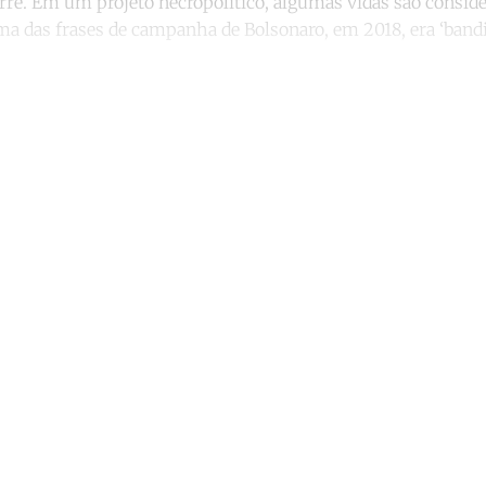
e. Em um projeto necropolítico, algumas vidas são consider
a das frases de campanha de Bolsonaro, em 2018, era ‘band
ntinue reading with a free acco
Subscribe for free
Already have an account?
Sign in