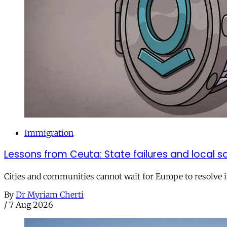
Immigration
Lessons from Ceuta: State failures and local so
Cities and communities cannot wait for Europe to resolve i
By
Dr Myriam Cherti
/
7 Aug 2026