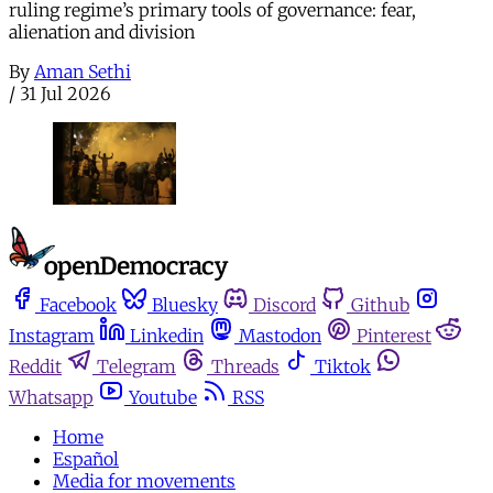
ruling regime’s primary tools of governance: fear,
alienation and division
By
Aman Sethi
/
31 Jul 2026
Facebook
Bluesky
Discord
Github
Instagram
Linkedin
Mastodon
Pinterest
Reddit
Telegram
Threads
Tiktok
Whatsapp
Youtube
RSS
Home
Español
Media for movements