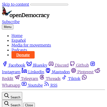
Skip to content
Subscribe
Menu
Home
Español
Media for movements
Podcasts
Donate
Facebook
Bluesky
Discord
Github
Instagram
Linkedin
Mastodon
Pinterest
Reddit
Telegram
Threads
Tiktok
Whatsapp
Youtube
RSS
Search
Search
Close