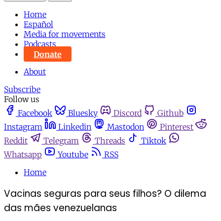
Home
Español
Media for movements
Podcasts
Donate
About
Subscribe
Follow us
Facebook
Bluesky
Discord
Github
Instagram
Linkedin
Mastodon
Pinterest
Reddit
Telegram
Threads
Tiktok
Whatsapp
Youtube
RSS
Home
Vacinas seguras para seus filhos? O dilema
das mães venezuelanas