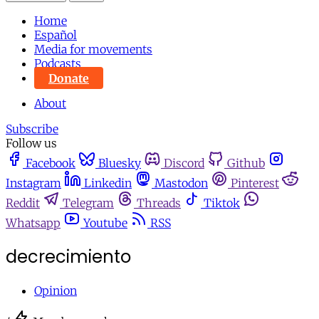
Home
Español
Media for movements
Podcasts
Donate
About
Subscribe
Follow us
Facebook
Bluesky
Discord
Github
Instagram
Linkedin
Mastodon
Pinterest
Reddit
Telegram
Threads
Tiktok
Whatsapp
Youtube
RSS
decrecimiento
Opinion