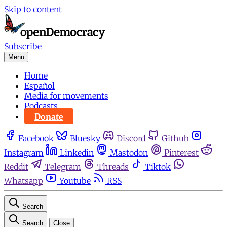
Skip to content
Subscribe
Menu
Home
Español
Media for movements
Podcasts
Donate
Facebook
Bluesky
Discord
Github
Instagram
Linkedin
Mastodon
Pinterest
Reddit
Telegram
Threads
Tiktok
Whatsapp
Youtube
RSS
Search
Search
Close