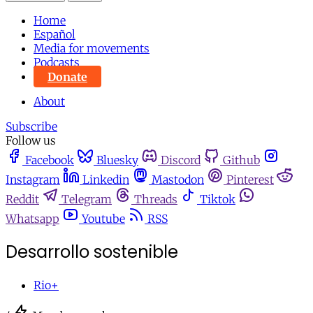
Home
Español
Media for movements
Podcasts
Donate
About
Subscribe
Follow us
Facebook
Bluesky
Discord
Github
Instagram
Linkedin
Mastodon
Pinterest
Reddit
Telegram
Threads
Tiktok
Whatsapp
Youtube
RSS
Desarrollo sostenible
Rio+