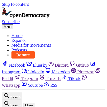
Skip to content
Subscribe
Menu
Home
Español
Media for movements
Podcasts
Donate
Facebook
Bluesky
Discord
Github
Instagram
Linkedin
Mastodon
Pinterest
Reddit
Telegram
Threads
Tiktok
Whatsapp
Youtube
RSS
Search
Search
Close