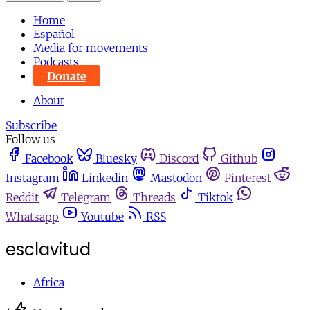
Home
Español
Media for movements
Podcasts
Donate
About
Subscribe
Follow us
Facebook
Bluesky
Discord
Github
Instagram
Linkedin
Mastodon
Pinterest
Reddit
Telegram
Threads
Tiktok
Whatsapp
Youtube
RSS
esclavitud
Africa