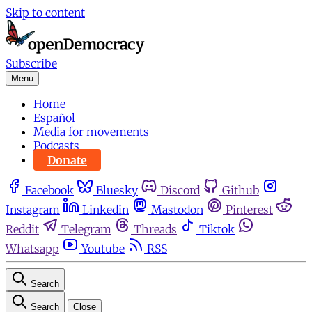
Skip to content
Subscribe
Menu
Home
Español
Media for movements
Podcasts
Donate
Facebook
Bluesky
Discord
Github
Instagram
Linkedin
Mastodon
Pinterest
Reddit
Telegram
Threads
Tiktok
Whatsapp
Youtube
RSS
Search
Search
Close