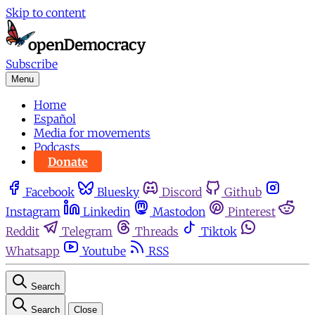
Skip to content
Subscribe
Menu
Home
Español
Media for movements
Podcasts
Donate
Facebook
Bluesky
Discord
Github
Instagram
Linkedin
Mastodon
Pinterest
Reddit
Telegram
Threads
Tiktok
Whatsapp
Youtube
RSS
Search
Search
Close