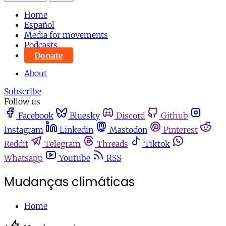
Home
Español
Media for movements
Podcasts
Donate
About
Subscribe
Follow us
Facebook
Bluesky
Discord
Github
Instagram
Linkedin
Mastodon
Pinterest
Reddit
Telegram
Threads
Tiktok
Whatsapp
Youtube
RSS
Mudanças climáticas
Home