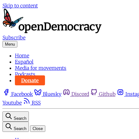
Skip to content
Subscribe
Menu
Home
Español
Media for movements
Podcasts
Donate
Facebook
Bluesky
Discord
Github
Insta
Youtube
RSS
Search
Search
Close