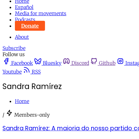
Home
Español
Media for movements
Podcasts
Donate
About
Subscribe
Follow us
Facebook
Bluesky
Discord
Github
Insta
Youtube
RSS
Sandra Ramírez
Home
/
Members-only
Sandra Ramírez: A maioria do nosso partido co