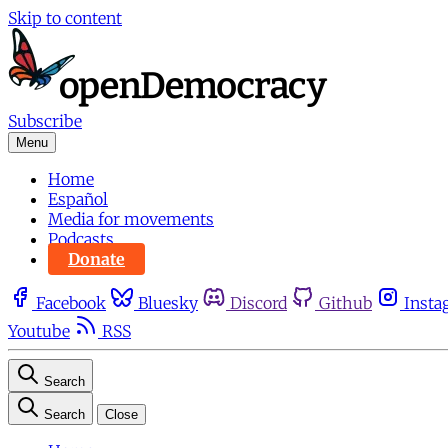
Skip to content
Subscribe
Menu
Home
Español
Media for movements
Podcasts
Donate
Facebook
Bluesky
Discord
Github
Insta
Youtube
RSS
Search
Search
Close