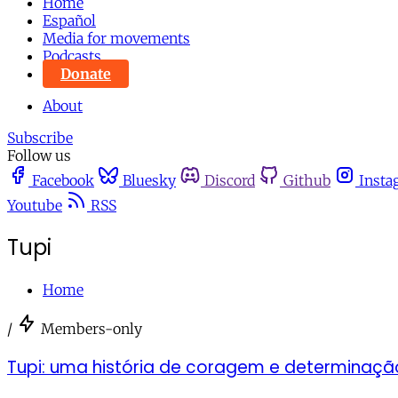
Home
Español
Media for movements
Podcasts
Donate
About
Subscribe
Follow us
Facebook
Bluesky
Discord
Github
Insta
Youtube
RSS
Tupi
Home
/
Members-only
Tupi: uma história de coragem e determinaçã