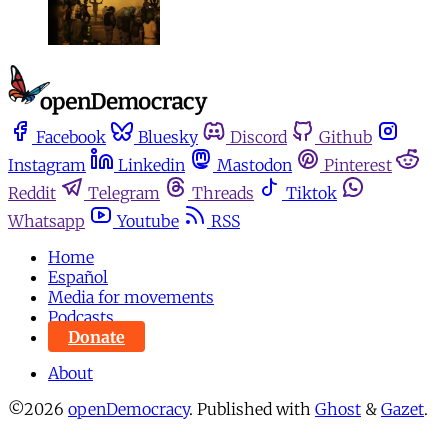
Facebook
Bluesky
Discord
Github
Instagram
Linkedin
Mastodon
Pinterest
Reddit
Telegram
Threads
Tiktok
Whatsapp
Youtube
RSS
Home
Español
Media for movements
Podcasts
Donate
About
©2026
openDemocracy
.
Published with
Ghost
&
Gazet
.