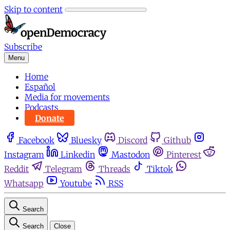
Skip to content
Subscribe
Menu
Home
Español
Media for movements
Podcasts
Donate
Facebook
Bluesky
Discord
Github
Instagram
Linkedin
Mastodon
Pinterest
Reddit
Telegram
Threads
Tiktok
Whatsapp
Youtube
RSS
Search
Search
Close