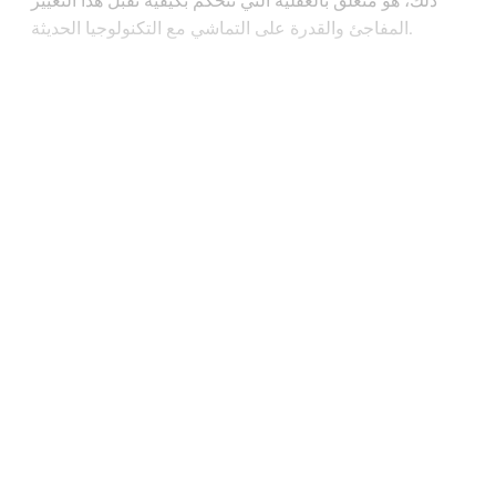
المفاجئ والقدرة على التماشي مع التكنولوجيا الحديثة.
Continue reading with a free
account
Subscribe for free
Already have an account?
Sign in