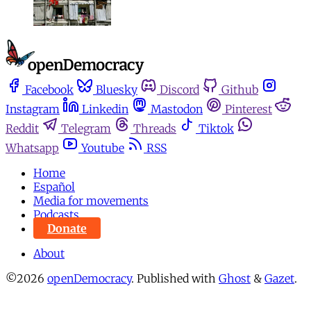
Facebook
Bluesky
Discord
Github
Instagram
Linkedin
Mastodon
Pinterest
Reddit
Telegram
Threads
Tiktok
Whatsapp
Youtube
RSS
Home
Español
Media for movements
Podcasts
Donate
About
©2026
openDemocracy
.
Published with
Ghost
&
Gazet
.