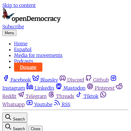
Skip to content
Subscribe
Menu
Home
Español
Media for movements
Podcasts
Donate
Facebook
Bluesky
Discord
Github
Instagram
Linkedin
Mastodon
Pinterest
Reddit
Telegram
Threads
Tiktok
Whatsapp
Youtube
RSS
Search
Search
Close