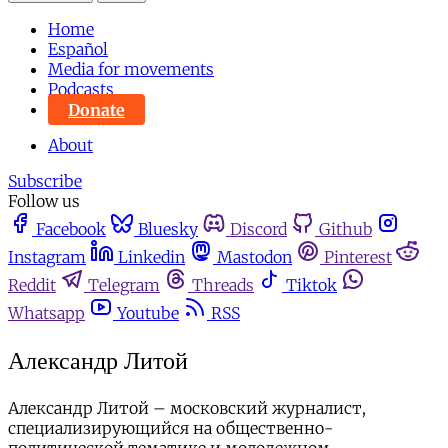
Home
Español
Media for movements
Podcasts
Donate
About
Subscribe
Follow us
Facebook
Bluesky
Discord
Github
Instagram
Linkedin
Mastodon
Pinterest
Reddit
Telegram
Threads
Tiktok
Whatsapp
Youtube
RSS
Александр Литой
Александр Литой – московский журналист,
специализирующийся на общественно-