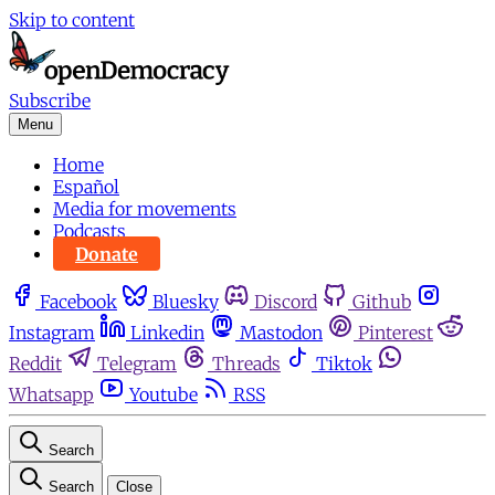
Skip to content
Subscribe
Menu
Home
Español
Media for movements
Podcasts
Donate
Facebook
Bluesky
Discord
Github
Instagram
Linkedin
Mastodon
Pinterest
Reddit
Telegram
Threads
Tiktok
Whatsapp
Youtube
RSS
Search
Search
Close