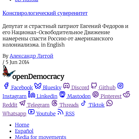
Конспирологический суверенитет
Депутат и страстный патриот Евгений Федоров и
его Национал-Освободительное Движение
намерены спасти Россию от американского
колониализма. in English
By
Александр Литой
/
5 Jun 2014
Facebook
Bluesky
Discord
Github
Instagram
Linkedin
Mastodon
Pinterest
Reddit
Telegram
Threads
Tiktok
Whatsapp
Youtube
RSS
Home
Español
Media for movements