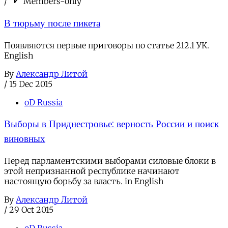
/
Members-only
В тюрьму после пикета
Появляются первые приговоры по статье 212.1 УК.
English
By
Александр Литой
/
15 Dec 2015
oD Russia
Выборы в Приднестровье: верность России и поиск
виновных
Перед парламентскими выборами силовые блоки в
этой непризнанной республике начинают
настоящую борьбу за власть. in English
By
Александр Литой
/
29 Oct 2015
oD Russia