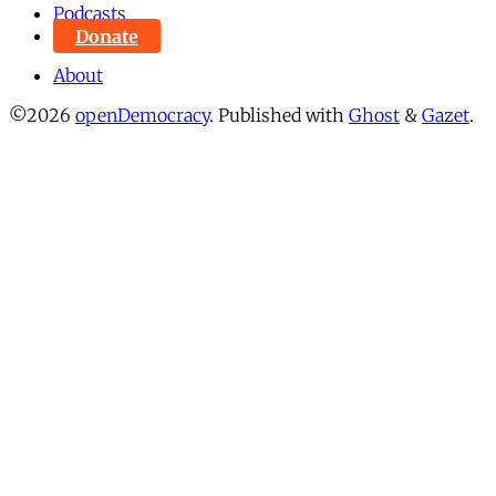
Podcasts
Donate
About
©2026
openDemocracy
.
Published with
Ghost
&
Gazet
.