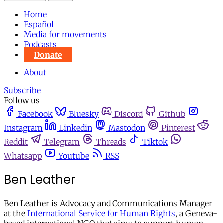
Home
Español
Media for movements
Podcasts
Donate
About
Subscribe
Follow us
Facebook
Bluesky
Discord
Github
Instagram
Linkedin
Mastodon
Pinterest
Reddit
Telegram
Threads
Tiktok
Whatsapp
Youtube
RSS
Ben Leather
Ben Leather is Advocacy and Communications Manager
at the
International Service for Human Rights
, a Geneva-