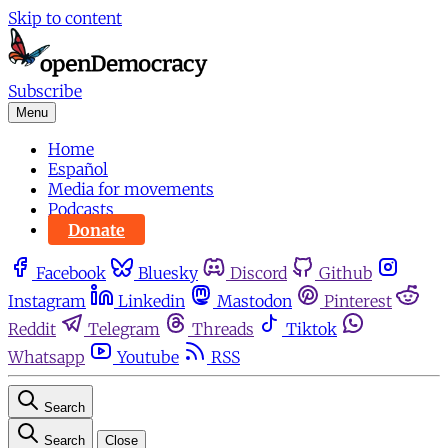
Skip to content
Subscribe
Menu
Home
Español
Media for movements
Podcasts
Donate
Facebook
Bluesky
Discord
Github
Instagram
Linkedin
Mastodon
Pinterest
Reddit
Telegram
Threads
Tiktok
Whatsapp
Youtube
RSS
Search
Search
Close