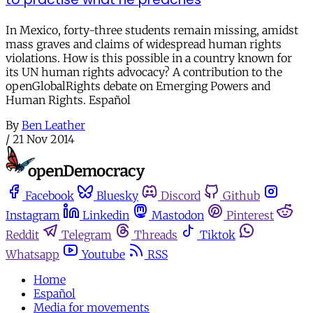
In Mexico, forty-three students remain missing, amidst
mass graves and claims of widespread human rights
violations. How is this possible in a country known for
its UN human rights advocacy? A contribution to the
openGlobalRights debate on Emerging Powers and
Human Rights. Español
By
Ben Leather
/
21 Nov 2014
Facebook
Bluesky
Discord
Github
Instagram
Linkedin
Mastodon
Pinterest
Reddit
Telegram
Threads
Tiktok
Whatsapp
Youtube
RSS
Home
Español
Media for movements