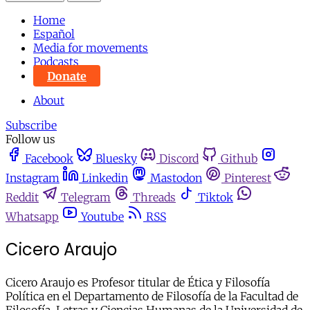
Home
Español
Media for movements
Podcasts
Donate
About
Subscribe
Follow us
Facebook
Bluesky
Discord
Github
Instagram
Linkedin
Mastodon
Pinterest
Reddit
Telegram
Threads
Tiktok
Whatsapp
Youtube
RSS
Cicero Araujo
Cicero Araujo es Profesor titular de Ética y Filosofía
Política en el Departamento de Filosofía de la Facultad de