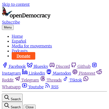
Skip to content
Subscribe
Menu
Home
Español
Media for movements
Podcasts
Donate
Facebook
Bluesky
Discord
Github
Instagram
Linkedin
Mastodon
Pinterest
Reddit
Telegram
Threads
Tiktok
Whatsapp
Youtube
RSS
Search
Search
Close