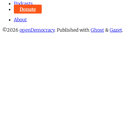
Podcasts
Donate
About
©2026
openDemocracy
.
Published with
Ghost
&
Gazet
.