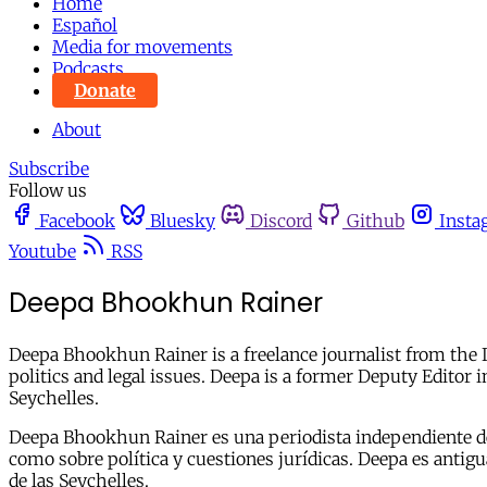
Home
Español
Media for movements
Podcasts
Donate
About
Subscribe
Follow us
Facebook
Bluesky
Discord
Github
Insta
Youtube
RSS
Deepa Bhookhun Rainer
Deepa Bhookhun Rainer is a freelance journalist from the I
politics and legal issues. Deepa is a former Deputy Editor 
Seychelles.
Deepa Bhookhun Rainer es una periodista independiente de la
como sobre política y cuestiones jurídicas. Deepa es antigu
de las Seychelles.