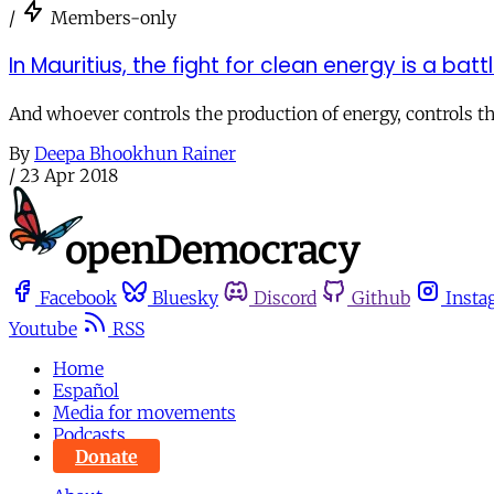
/
Members-only
In Mauritius, the fight for clean energy is a batt
And whoever controls the production of energy, controls th
By
Deepa Bhookhun Rainer
/
23 Apr 2018
Facebook
Bluesky
Discord
Github
Insta
Youtube
RSS
Home
Español
Media for movements
Podcasts
Donate