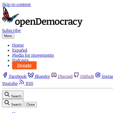
Skip to content
Subscribe
Menu
Home
Español
Media for movements
Podcasts
Donate
Facebook
Bluesky
Discord
Github
Insta
Youtube
RSS
Search
Search
Close