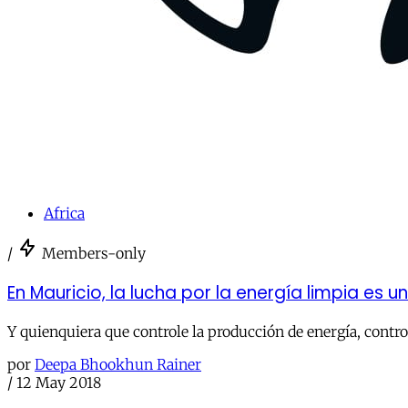
Africa
/
Members-only
En Mauricio, la lucha por la energía limpia es 
Y quienquiera que controle la producción de energía, contro
por
Deepa Bhookhun Rainer
/
12 May 2018