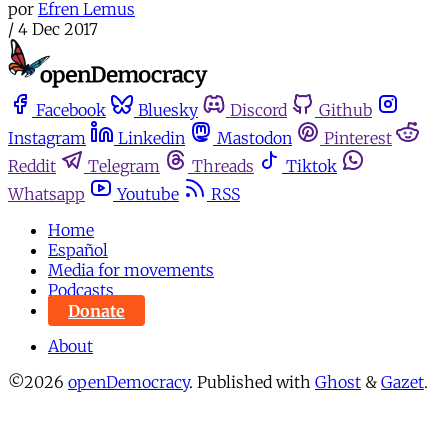
por
Efren Lemus
/
4 Dec 2017
Facebook
Bluesky
Discord
Github
Instagram
Linkedin
Mastodon
Pinterest
Reddit
Telegram
Threads
Tiktok
Whatsapp
Youtube
RSS
Home
Español
Media for movements
Podcasts
Donate
About
©2026
openDemocracy
.
Published with
Ghost
&
Gazet
.