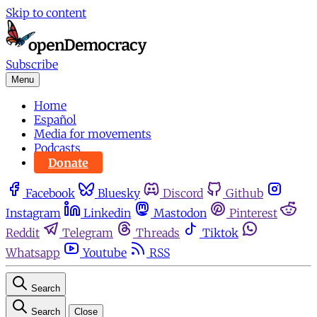
Skip to content
Subscribe
Menu
Home
Español
Media for movements
Podcasts
Donate
Facebook
Bluesky
Discord
Github
Instagram
Linkedin
Mastodon
Pinterest
Reddit
Telegram
Threads
Tiktok
Whatsapp
Youtube
RSS
Search
Search
Close