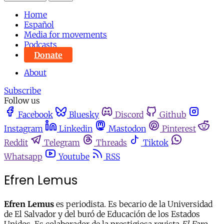
Home
Español
Media for movements
Podcasts
Donate
About
Subscribe
Follow us
Facebook
Bluesky
Discord
Github
Instagram
Linkedin
Mastodon
Pinterest
Reddit
Telegram
Threads
Tiktok
Whatsapp
Youtube
RSS
Efren Lemus
Efren Lemus
es periodista. Es becario de la Universidad
de El Salvador y del buró de Educación de los Estados