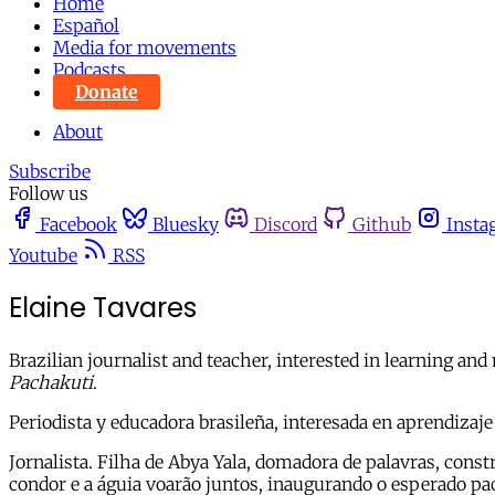
Home
Español
Media for movements
Podcasts
Donate
About
Subscribe
Follow us
Facebook
Bluesky
Discord
Github
Insta
Youtube
RSS
Elaine Tavares
Brazilian journalist and teacher, interested in learning an
Pachakuti
.
Periodista y educadora brasileña, interesada en aprendizaje
Jornalista. Filha de Abya Yala, domadora de palavras, const
condor e a águia voarão juntos, inaugurando o esperado pa