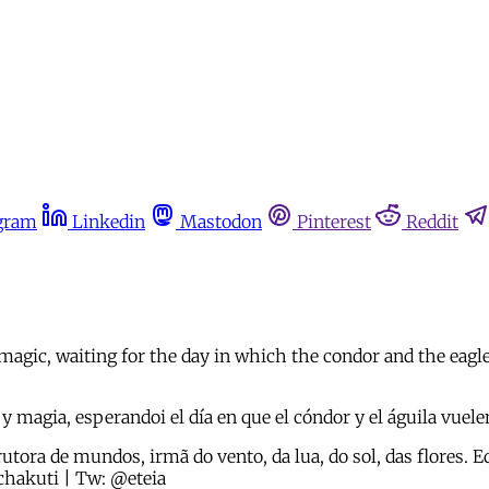
gram
Linkedin
Mastodon
Pinterest
Reddit
d magic, waiting for the day in which the condor and the eagl
 y magia, esperandoi el día en que el cóndor y el águila vue
rutora de mundos, irmã do vento, da lua, do sol, das flores.
chakuti | Tw: @eteia