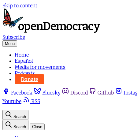
Skip to content
Subscribe
Menu
Home
Español
Media for movements
Podcasts
Donate
Facebook
Bluesky
Discord
Github
Insta
Youtube
RSS
Search
Search
Close