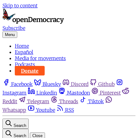
Skip to content
Subscribe
Menu
Home
Español
Media for movements
Podcasts
Donate
Facebook
Bluesky
Discord
Github
Instagram
Linkedin
Mastodon
Pinterest
Reddit
Telegram
Threads
Tiktok
Whatsapp
Youtube
RSS
Search
Search
Close