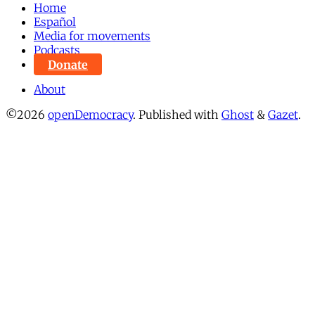
Home
Español
Media for movements
Podcasts
Donate
About
©2026
openDemocracy
.
Published with
Ghost
&
Gazet
.