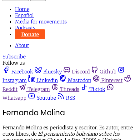
Home
Español
Media for movements
Podcasts
Donate
About
Subscribe
Follow us
Facebook
Bluesky
Discord
Github
Instagram
Linkedin
Mastodon
Pinterest
Reddit
Telegram
Threads
Tiktok
Whatsapp
Youtube
RSS
Fernando Molina
Fernando Molina es periodista y escritor. Es autor, entre
otros libros, de
El pensamiento boliviano
sobre los