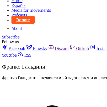
Home
Español
Media for movements
Podcasts
Donate
About
Subscribe
Follow us
Facebook
Bluesky
Discord
Github
Insta
Youtube
RSS
Франко Гальдини
Франко Гальдини - независимый журналист и анали