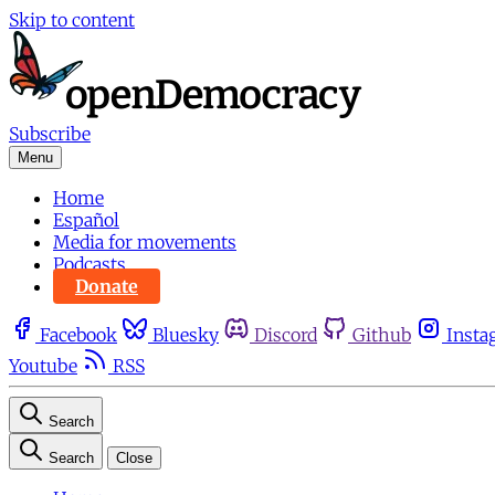
Skip to content
Subscribe
Menu
Home
Español
Media for movements
Podcasts
Donate
Facebook
Bluesky
Discord
Github
Insta
Youtube
RSS
Search
Search
Close