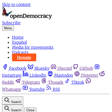
Skip to content
Subscribe
Menu
Home
Español
Media for movements
Podcasts
Donate
Facebook
Bluesky
Discord
Github
Instagram
Linkedin
Mastodon
Pinterest
Reddit
Telegram
Threads
Tiktok
Whatsapp
Youtube
RSS
Search
Search
Close