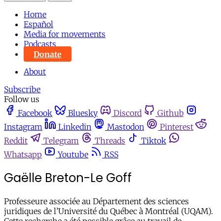
Home
Español
Media for movements
Podcasts
Donate
About
Subscribe
Follow us
Facebook
Bluesky
Discord
Github
Instagram
Linkedin
Mastodon
Pinterest
Reddit
Telegram
Threads
Tiktok
Whatsapp
Youtube
RSS
Gaëlle Breton-Le Goff
Professeure associée au Département des sciences
juridiques de l’Université du Québec à Montréal (UQAM).