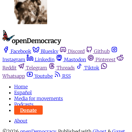
Facebook
Bluesky
Discord
Github
Instagram
Linkedin
Mastodon
Pinterest
Reddit
Telegram
Threads
Tiktok
Whatsapp
Youtube
RSS
Home
Español
Media for movements
Podcasts
Donate
About
©2026
openDemocracy
.
Published with
Ghost
&
Gazet
.