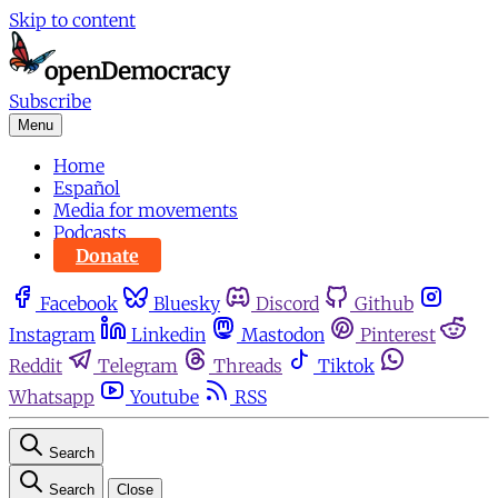
Skip to content
Subscribe
Menu
Home
Español
Media for movements
Podcasts
Donate
Facebook
Bluesky
Discord
Github
Instagram
Linkedin
Mastodon
Pinterest
Reddit
Telegram
Threads
Tiktok
Whatsapp
Youtube
RSS
Search
Search
Close