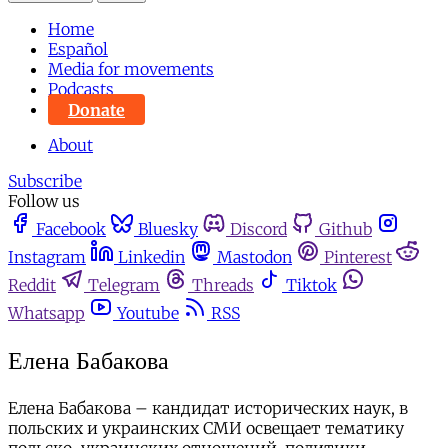
Home
Español
Media for movements
Podcasts
Donate
About
Subscribe
Follow us
Facebook
Bluesky
Discord
Github
Instagram
Linkedin
Mastodon
Pinterest
Reddit
Telegram
Threads
Tiktok
Whatsapp
Youtube
RSS
Елена Бабакова
Елена Бабакова – кандидат исторических наук, в
польских и украинских СМИ освещает тематику