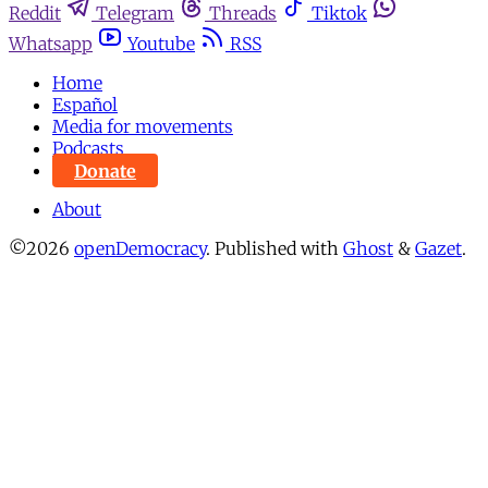
Reddit
Telegram
Threads
Tiktok
Whatsapp
Youtube
RSS
Home
Español
Media for movements
Podcasts
Donate
About
©2026
openDemocracy
.
Published with
Ghost
&
Gazet
.