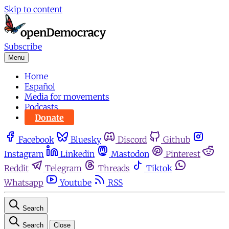
Skip to content
Subscribe
Menu
Home
Español
Media for movements
Podcasts
Donate
Facebook
Bluesky
Discord
Github
Instagram
Linkedin
Mastodon
Pinterest
Reddit
Telegram
Threads
Tiktok
Whatsapp
Youtube
RSS
Search
Search
Close