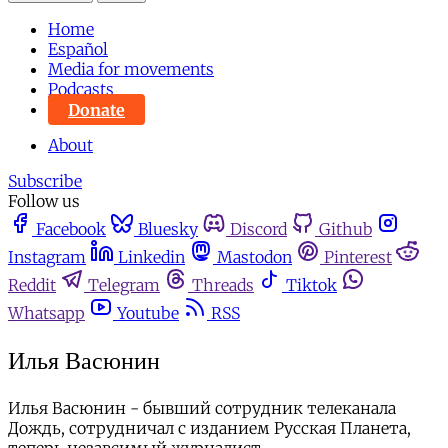
Home
Español
Media for movements
Podcasts
Donate
About
Subscribe
Follow us
Facebook
Bluesky
Discord
Github
Instagram
Linkedin
Mastodon
Pinterest
Reddit
Telegram
Threads
Tiktok
Whatsapp
Youtube
RSS
Илья Васюнин
Илья Васюнин - бывший сотрудник телеканала
Дождь, сотрудничал с изданием Русская Планета,