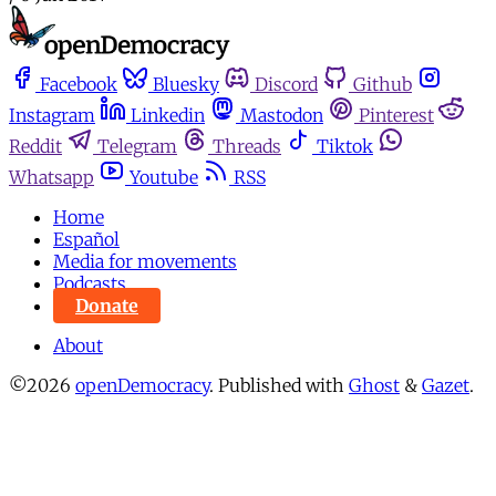
Facebook
Bluesky
Discord
Github
Instagram
Linkedin
Mastodon
Pinterest
Reddit
Telegram
Threads
Tiktok
Whatsapp
Youtube
RSS
Home
Español
Media for movements
Podcasts
Donate
About
©2026
openDemocracy
.
Published with
Ghost
&
Gazet
.