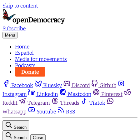
Skip to content
Subscribe
Menu
Home
Español
Media for movements
Podcasts
Donate
Facebook
Bluesky
Discord
Github
Instagram
Linkedin
Mastodon
Pinterest
Reddit
Telegram
Threads
Tiktok
Whatsapp
Youtube
RSS
Search
Search
Close