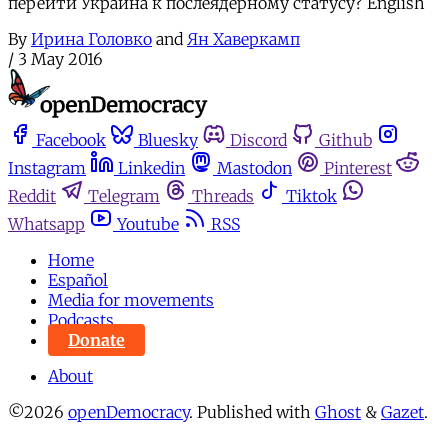
перейти Украина к послеядерному статусу? English
By
Ирина Головко
and
Ян Хаверкамп
/
3 May 2016
Facebook
Bluesky
Discord
Github
Instagram
Linkedin
Mastodon
Pinterest
Reddit
Telegram
Threads
Tiktok
Whatsapp
Youtube
RSS
Home
Español
Media for movements
Podcasts
Donate
About
©2026
openDemocracy
.
Published with
Ghost
&
Gazet
.