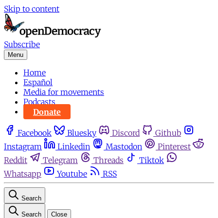
Skip to content
Subscribe
Menu
Home
Español
Media for movements
Podcasts
Donate
Facebook
Bluesky
Discord
Github
Instagram
Linkedin
Mastodon
Pinterest
Reddit
Telegram
Threads
Tiktok
Whatsapp
Youtube
RSS
Search
Search
Close