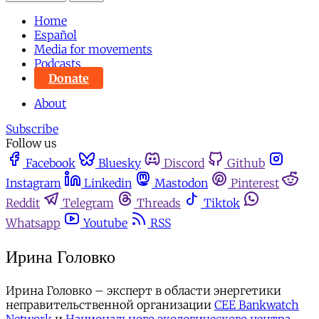
Home
Español
Media for movements
Podcasts
Donate
About
Subscribe
Follow us
Facebook
Bluesky
Discord
Github
Instagram
Linkedin
Mastodon
Pinterest
Reddit
Telegram
Threads
Tiktok
Whatsapp
Youtube
RSS
Ирина Головко
Ирина Головко – эксперт в области энергетики
неправительственной организации
CEE Bankwatch