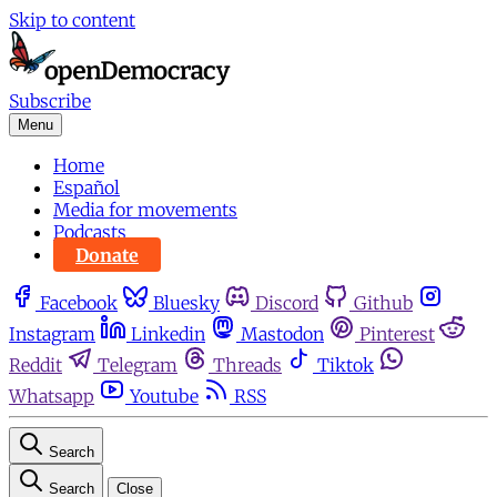
Skip to content
Subscribe
Menu
Home
Español
Media for movements
Podcasts
Donate
Facebook
Bluesky
Discord
Github
Instagram
Linkedin
Mastodon
Pinterest
Reddit
Telegram
Threads
Tiktok
Whatsapp
Youtube
RSS
Search
Search
Close