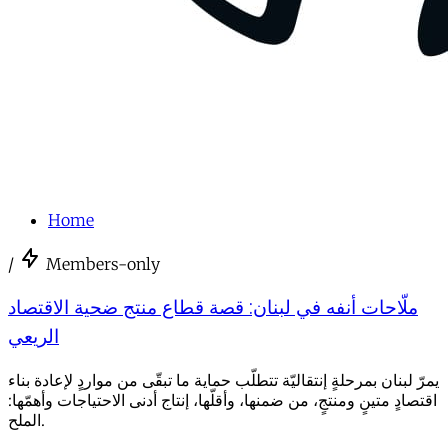
Home
/
Members-only
ملّاحات أنفه في لبنان: قصة قطاع منتج ضحية الاقتصاد
الريعي
يمرّ لبنان بمرحلةٍ إنتقاليّة تتطلّب حماية ما تبقّى من مواردٍ لإعادة بناء
اقتصادٍ متينٍ ومنتجٍ، من ضمنها، وأقلّها، إنتاج أدنى الاحتياجات وأهمّها:
الملح.