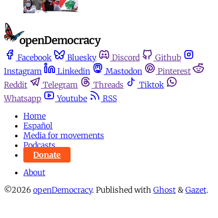
Facebook
Bluesky
Discord
Github
Instagram
Linkedin
Mastodon
Pinterest
Reddit
Telegram
Threads
Tiktok
Whatsapp
Youtube
RSS
Home
Español
Media for movements
Podcasts
Donate
About
©2026
openDemocracy
.
Published with
Ghost
&
Gazet
.