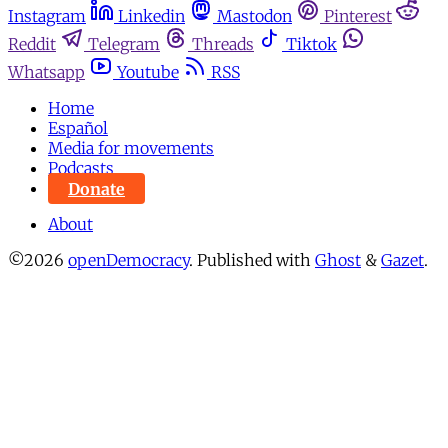
Instagram
Linkedin
Mastodon
Pinterest
Reddit
Telegram
Threads
Tiktok
Whatsapp
Youtube
RSS
Home
Español
Media for movements
Podcasts
Donate
About
©2026
openDemocracy
.
Published with
Ghost
&
Gazet
.