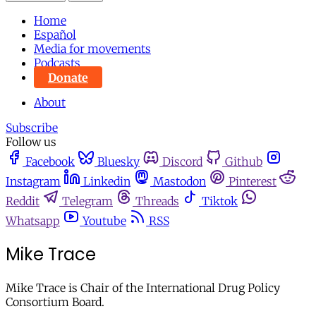
Home
Español
Media for movements
Podcasts
Donate
About
Subscribe
Follow us
Facebook
Bluesky
Discord
Github
Instagram
Linkedin
Mastodon
Pinterest
Reddit
Telegram
Threads
Tiktok
Whatsapp
Youtube
RSS
Mike Trace
Mike Trace is Chair of the International Drug Policy
Consortium Board.