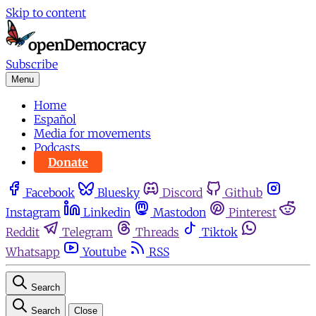
Skip to content
Subscribe
Menu
Home
Español
Media for movements
Podcasts
Donate
Facebook
Bluesky
Discord
Github
Instagram
Linkedin
Mastodon
Pinterest
Reddit
Telegram
Threads
Tiktok
Whatsapp
Youtube
RSS
Search
Search
Close