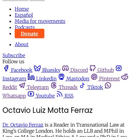
Home
Español
Media for movements
Podcasts
Donate
About
Subscribe
Follow us
Facebook
Bluesky
Discord
Github
Instagram
Linkedin
Mastodon
Pinterest
Reddit
Telegram
Threads
Tiktok
Whatsapp
Youtube
RSS
Octavio Luiz Motta Ferraz
Dr. Octavio Ferraz
is a Reader in Transnational Law at
King’s College London. He holds an LLB and MPhil in