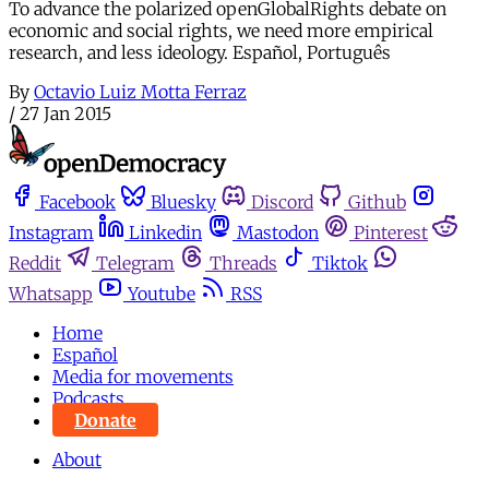
To advance the polarized openGlobalRights debate on
economic and social rights, we need more empirical
research, and less ideology. Español, Português
By
Octavio Luiz Motta Ferraz
/
27 Jan 2015
Facebook
Bluesky
Discord
Github
Instagram
Linkedin
Mastodon
Pinterest
Reddit
Telegram
Threads
Tiktok
Whatsapp
Youtube
RSS
Home
Español
Media for movements
Podcasts
Donate
About