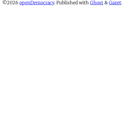
©2026
openDemocracy
.
Published with
Ghost
&
Gazet
.