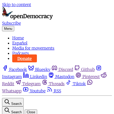
Skip to content
Subscribe
Menu
Home
Español
Media for movements
Podcasts
Donate
Facebook
Bluesky
Discord
Github
Instagram
Linkedin
Mastodon
Pinterest
Reddit
Telegram
Threads
Tiktok
Whatsapp
Youtube
RSS
Search
Search
Close