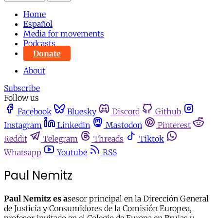
Home
Español
Media for movements
Podcasts
Donate
About
Subscribe
Follow us
Facebook
Bluesky
Discord
Github
Instagram
Linkedin
Mastodon
Pinterest
Reddit
Telegram
Threads
Tiktok
Whatsapp
Youtube
RSS
Paul Nemitz
Paul Nemitz es a
sesor principal en la Dirección General
de Justicia y Consumidores de la Comisión Europea,