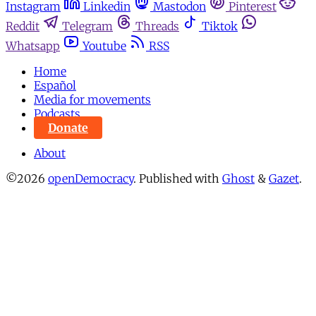
Instagram
Linkedin
Mastodon
Pinterest
Reddit
Telegram
Threads
Tiktok
Whatsapp
Youtube
RSS
Home
Español
Media for movements
Podcasts
Donate
About
©2026
openDemocracy
.
Published with
Ghost
&
Gazet
.