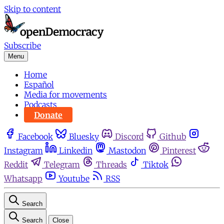
Skip to content
Subscribe
Menu
Home
Español
Media for movements
Podcasts
Donate
Facebook
Bluesky
Discord
Github
Instagram
Linkedin
Mastodon
Pinterest
Reddit
Telegram
Threads
Tiktok
Whatsapp
Youtube
RSS
Search
Search
Close