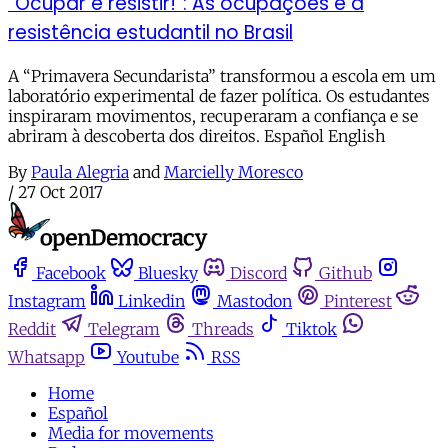
“Ocupar e resistir!”: As ocupações e a
resistência estudantil no Brasil
A “Primavera Secundarista” transformou a escola em um
laboratório experimental de fazer política. Os estudantes
inspiraram movimentos, recuperaram a confiança e se
abriram à descoberta dos direitos. Español English
By
Paula Alegria
and
Marcielly Moresco
/
27 Oct 2017
Facebook
Bluesky
Discord
Github
Instagram
Linkedin
Mastodon
Pinterest
Reddit
Telegram
Threads
Tiktok
Whatsapp
Youtube
RSS
Home
Español
Media for movements