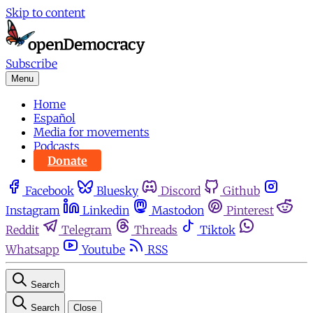
Skip to content
Subscribe
Menu
Home
Español
Media for movements
Podcasts
Donate
Facebook
Bluesky
Discord
Github
Instagram
Linkedin
Mastodon
Pinterest
Reddit
Telegram
Threads
Tiktok
Whatsapp
Youtube
RSS
Search
Search
Close