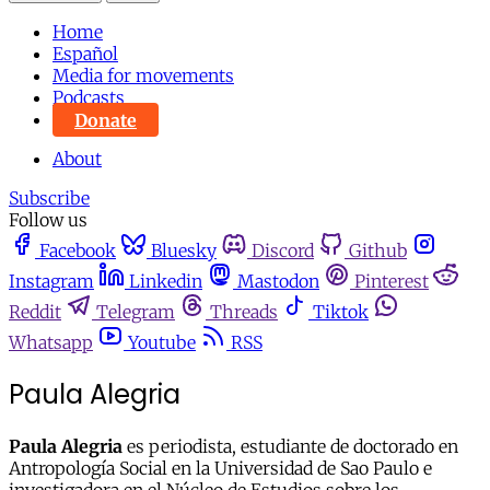
Home
Español
Media for movements
Podcasts
Donate
About
Subscribe
Follow us
Facebook
Bluesky
Discord
Github
Instagram
Linkedin
Mastodon
Pinterest
Reddit
Telegram
Threads
Tiktok
Whatsapp
Youtube
RSS
Paula Alegria
Paula Alegria
es periodista, estudiante de doctorado en
Antropología Social en la Universidad de Sao Paulo e