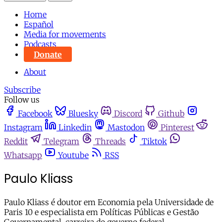
Home
Español
Media for movements
Podcasts
Donate
About
Subscribe
Follow us
Facebook
Bluesky
Discord
Github
Instagram
Linkedin
Mastodon
Pinterest
Reddit
Telegram
Threads
Tiktok
Whatsapp
Youtube
RSS
Paulo Kliass
Paulo Kliass é doutor em Economia pela Universidade de
Paris 10 e especialista em Políticas Públicas e Gestão