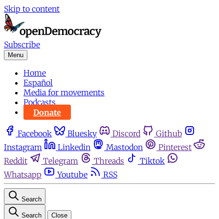
Skip to content
Subscribe
Menu
Home
Español
Media for movements
Podcasts
Donate
Facebook
Bluesky
Discord
Github
Instagram
Linkedin
Mastodon
Pinterest
Reddit
Telegram
Threads
Tiktok
Whatsapp
Youtube
RSS
Search
Search
Close