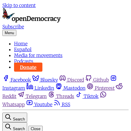
Skip to content
Subscribe
Menu
Home
Español
Media for movements
Podcasts
Donate
Facebook
Bluesky
Discord
Github
Instagram
Linkedin
Mastodon
Pinterest
Reddit
Telegram
Threads
Tiktok
Whatsapp
Youtube
RSS
Search
Search
Close