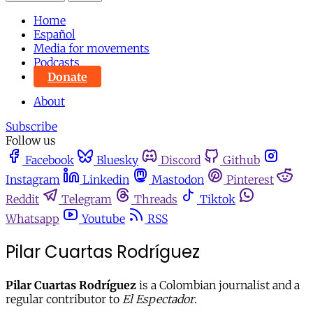
Home
Español
Media for movements
Podcasts
Donate
About
Subscribe
Follow us
Facebook
Bluesky
Discord
Github
Instagram
Linkedin
Mastodon
Pinterest
Reddit
Telegram
Threads
Tiktok
Whatsapp
Youtube
RSS
Pilar Cuartas Rodríguez
Pilar Cuartas Rodríguez
is a Colombian journalist and a
regular contributor to
El Espectador
.