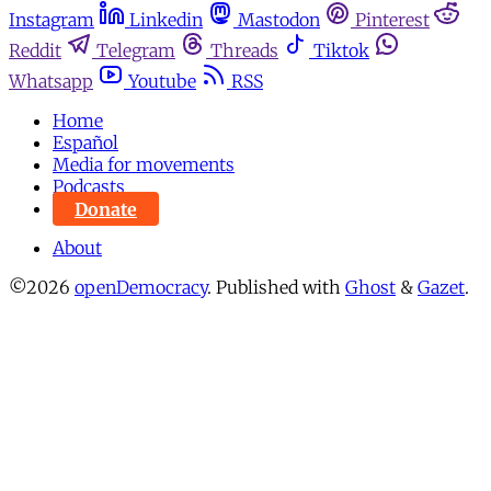
Instagram
Linkedin
Mastodon
Pinterest
Reddit
Telegram
Threads
Tiktok
Whatsapp
Youtube
RSS
Home
Español
Media for movements
Podcasts
Donate
About
©2026
openDemocracy
.
Published with
Ghost
&
Gazet
.