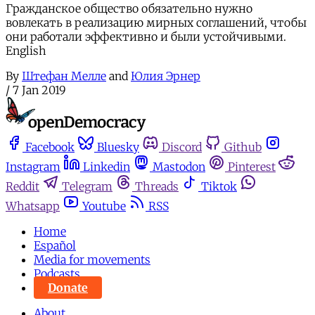
Гражданское общество обязательно нужно
вовлекать в реализацию мирных соглашений, чтобы
они работали эффективно и были устойчивыми.
English
By
Штефан Мелле
and
Юлия Эрнер
/
7 Jan 2019
Facebook
Bluesky
Discord
Github
Instagram
Linkedin
Mastodon
Pinterest
Reddit
Telegram
Threads
Tiktok
Whatsapp
Youtube
RSS
Home
Español
Media for movements
Podcasts
Donate
About