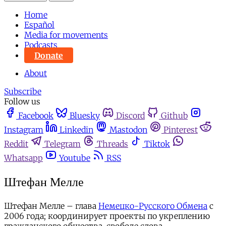
Home
Español
Media for movements
Podcasts
Donate
About
Subscribe
Follow us
Facebook
Bluesky
Discord
Github
Instagram
Linkedin
Mastodon
Pinterest
Reddit
Telegram
Threads
Tiktok
Whatsapp
Youtube
RSS
Штефан Мелле
Штефан Мелле – глава
Немецко-Русского Обмена
с
2006 года; координирует проекты по укреплению