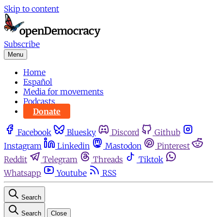
Skip to content
Subscribe
Menu
Home
Español
Media for movements
Podcasts
Donate
Facebook
Bluesky
Discord
Github
Instagram
Linkedin
Mastodon
Pinterest
Reddit
Telegram
Threads
Tiktok
Whatsapp
Youtube
RSS
Search
Search
Close